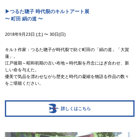
▶︎つるた聰子 時代裂のキルトアート展
〜 町田 絹の道 〜
2018年9月23日 (土) 〜 30日(日)
キルト作家：つるた聰子が時代裂で紡ぐ町田の「絹の道」「大賀
蓮」。
江戸後期～昭和初期の古い布地＝時代裂を丹念にはぎ合わせ、新
しい命を与えた。
優美で気品を漂わせながら歴史と時代の凝縮を物語る作品の数々
をご堪能ください。
詳しくはこちら