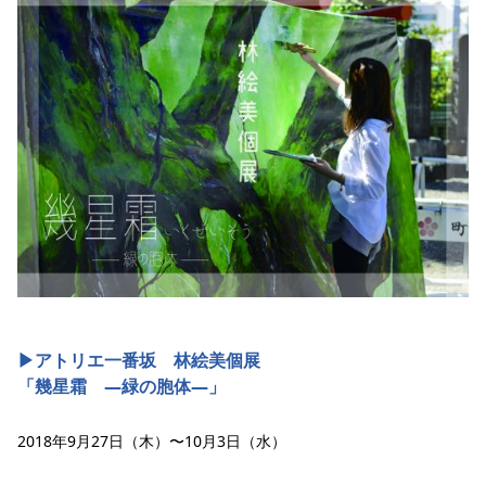
▶︎アトリエ一番坂 林絵美個展
「幾星霜 —緑の胞体—」
2018年9月27日（木）〜10月3日（水）