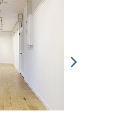

個展からグループ展まで幅広く