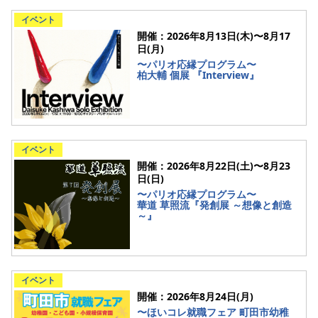
イベント
開催：2026年8月13日(木)〜8月17
日(月)
〜パリオ応縁プログラム〜
柏大輔 個展 『Interview』
イベント
開催：2026年8月22日(土)〜8月23
日(日)
〜パリオ応縁プログラム〜
華道 草照流『発創展 ～想像と創造
～』
イベント
開催：2026年8月24日(月)
〜ほいコレ就職フェア 町田市幼稚