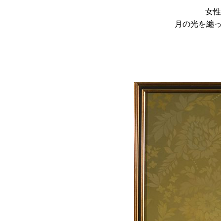
女性
月の光を纏