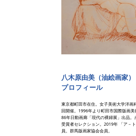
八木原由美（油絵画家）
プロフィール
東京都町田市在住。女子美術大学洋画科
回開催。1996年より町田市国際版画
86年日動画廊「現代の裸婦展」出品。永
受賞者セレクション。2019年 「ア
員。群馬版画家協会会員。