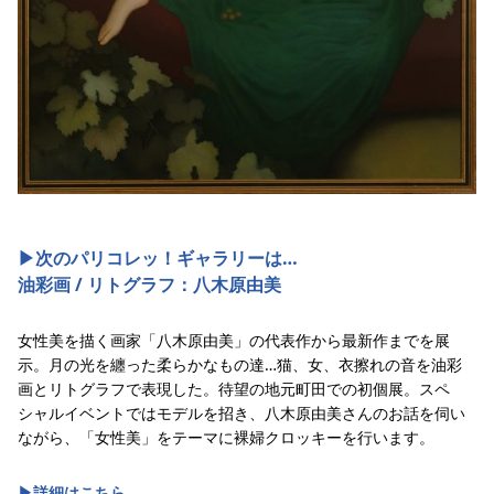
▶︎次のパリコレッ！ギャラリーは…
油彩画 / リトグラフ：八木原由美
女性美を描く画家「八木原由美」の代表作から最新作までを展
示。月の光を纏った柔らかなもの達…猫、女、衣擦れの音を油彩
画とリトグラフで表現した。待望の地元町田での初個展。スペ
シャルイベントではモデルを招き、八木原由美さんのお話を伺い
ながら、「女性美」をテーマに裸婦クロッキーを行います。
▶︎詳細はこちら