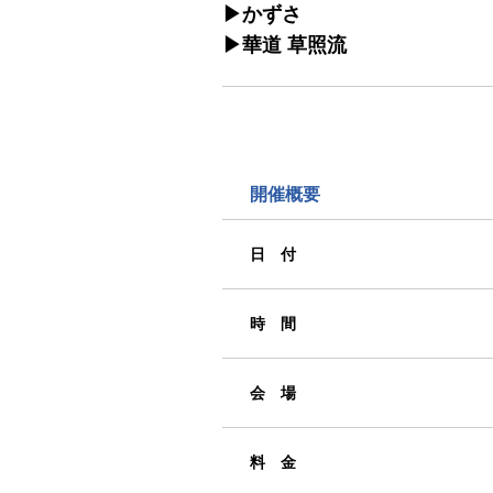
▶︎かずさ
▶︎華道 草照流
開催概要
日 付
時 間
会 場
料 金