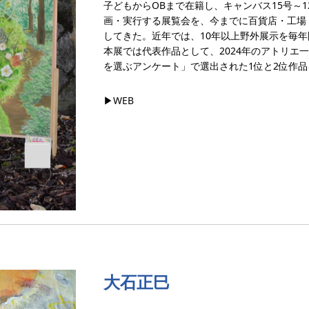
子どもからOBまで在籍し、キャンバス15号～
画・実行する展覧会を、今までに百貨店・工場
してきた。近年では、10年以上野外展示を毎
本展では代表作品として、2024年のアトリエ
を選ぶアンケート」で選出された1位と2位作
▶︎WEB
大石正巳