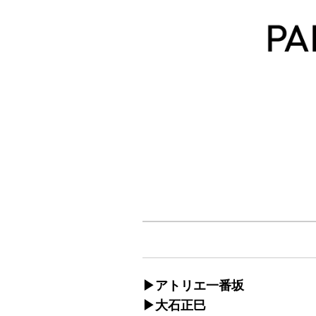
▶︎アトリエ一番坂
▶︎大石正巳