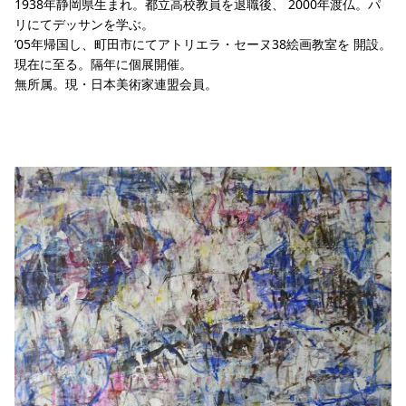
1938年静岡県生まれ。都立高校教員を退職後、 2000年渡仏。パ
リにてデッサンを学ぶ。
’05年帰国し、町田市にてアトリエラ・セーヌ38絵画教室を 開設。
現在に至る。隔年に個展開催。
無所属。現・日本美術家連盟会員。