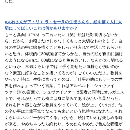
した。
●大石さんがアトリエ ラ・セーヌの生徒さんや、絵を描く人に大
切にしてほしいことは何かありますか？
もっと真面目にやれって言いたい（笑）絵は絶対裏切らないか
ら。だから、お稽古だけじゃなくてもっと大切なものとして、自
分の生活の中に絵を描くことをしっかり入れて生活してもらいた
いと思う。体現的に80歳過ぎてからかな、自分の絵が自由に描け
るようになるのは。80歳になると色も良いし、なんか吹っ切れる
というか、70歳くらいまでは上手く見せたい気持ちが強いのか
な？素直に好きなことを描いてるのがすごくいいんだよ。教員を
やってた時に、生徒に言ってたのは、「仕事の他にもう一つの世
界を作れよ」っていう言葉。これはアルベルト・シュヴァイ
ツァー(※)の言葉で、シュヴァイツァーは医者と同時にオルガニス
トで、それがとっても俺には身に染みてありがたい言葉だった。
それを日々感じながら教員をやっていて、絵が上手くいけば、他
の辛い事は全然平気でなんでも来いという気持ちになれた。それ
くらいエネルギーが出てくる。だから、続けていれば楽しめる時
が来る。やめちゃったら終わり。やめたらやめたで色んな収穫が