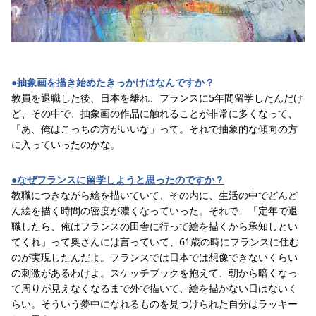
●抽象画を描き始めたきっかけはなんですか？
教員を退職した後、日本を離れ、フランスに5年間留学したんだけ
ど、その中で、抽象画の作品に触れることが非常に多くなって、
「あ、俺はこっちの方がいいな」って。それで抽象的な傾向の方
に入っていったのかな。
●なぜフランスに留学しようと思ったのですか？
教職につきながら絵を描いていて、その内に、生活の中でどんど
ん絵を描く時間の密度が濃くなっていった。それで、「定年で退
職したら、俺はフランスの田舎に行って絵を描くから承知しとい
てくれ」って奥さんには言っていて、61歳の時にフランスに住む
のが実現したんだよ。フランスでは日本では想像できないくらい
の刺激があるわけよ。スケッチブックを抱えて、朝から暗くなっ
て周りが見えなくなるまで外で描いて、絵を描かない日はないく
らい。そういう夢中になれるものを見つけられた自分はラッキー