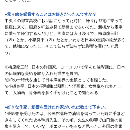
●元々絵を鑑賞することはお好きだったんですか？
中央区の都立高校にお世話になってた時に、帰りは都電に乗って
銀座に来て、画廊を軒並み見て新橋まで歩いてた。新橋から電車
に乗って帰宅するんだけど、画廊には入り浸りで、梅原龍三郎
（※）とか、小磯良平（※）だとかいわゆる日本の重鎮の絵が多く
て、勉強になったし、そこで知らず知らずに影響を受けたと思
う。
※梅原龍三郎…日本の洋画家。ヨーロッパで学んだ油彩画に、日本
の伝統的な美術を取り入れた世界を展開。
昭和の一時代を通じて日本洋画界の重鎮として君臨した。
※小磯良平…日本の昭和期に活躍した洋画家。女性像を代表とし
て、人物画、肖像画を多く手がけたことで知られる。
●好きな作家、影響を受けた作家がいれば教えて下さい。
1番影響を受けたのは、公民館講座で油絵を習っていた時に手ほど
きをしてくれた坂本幹男先生。その頃、先生の影響で山口薫の画
集も購入して、いいな、ポエジーがあるなと思った。外国の作家