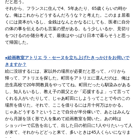
だと思う。
それから、フランスに住んで4、5年あたり、65歳くらいの時か
な。俺はこれからどうするんだろうな？と考えた。このまま居着
くには資本がいるし、金銭はなんとかなるにしても、医者に自分
の体の事を伝えるのも言葉の壁がある。もう少しいるか、見切り
をつけるのか随分考えて、最後はやっぱり日本で暮らそうと思っ
て帰国した。
●絵画教室アトリエ ラ・セーヌを立ち上げたきっかけをお伺いで
きますか？
絵に没頭するには、家以外の場所が必要だと思って、パリから
帰って、アトリエを探した。町田をアトリエに選んだのは、俺は
忠生高校で20年間教員をやっててね。町田だったら馴染みがある
し、知人もいるし、教え子の親父とか「応援するよ」って言って
くれる人がいたりして、じゃあ町田にしようってことで今のこの
場所を借りた。それで、ここを借りるには月十何万はかかる。
じゃあどうする？ということで自分が半分稼いで、あとはみんな
から月謝を頂く形で人を集めて絵画教室を開いた。あの時は
ショッパーで広告を出して、出した日の初日に1人やりたいって人
が来て、それからどどっと来て、多いときは45人くらいになりま