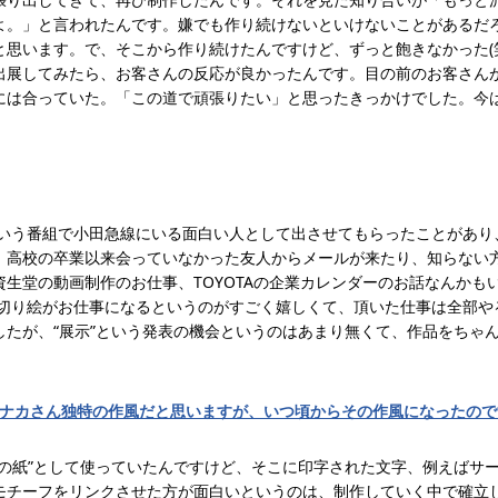
よ。」と言われたんです。嫌でも作り続けないといけないことがあるだ
思います。で、そこから作り続けたんですけど、ずっと飽きなかった(笑
出展してみたら、お客さんの反応が良かったんです。目の前のお客さん
には合っていた。「この道で頑張りたい」と思ったきっかけでした。今
という番組で小田急線にいる面白い人として出させてもらったことがあ
。高校の卒業以来会っていなかった友人からメールが来たり、知らない
生堂の動画制作のお仕事、TOYOTAの企業カレンダーのお話なんかも
)。切り絵がお仕事になるというのがすごく嬉しくて、頂いた仕事は全部
したが、“展示”という発表の機会というのはあまり無くて、作品をちゃ
タナカさん独特の作風だと思いますが、いつ頃からその作風になったの
だの紙”として使っていたんですけど、そこに印字された文字、例えばサ
チーフをリンクさせた方が面白いというのは、制作していく中で確立して