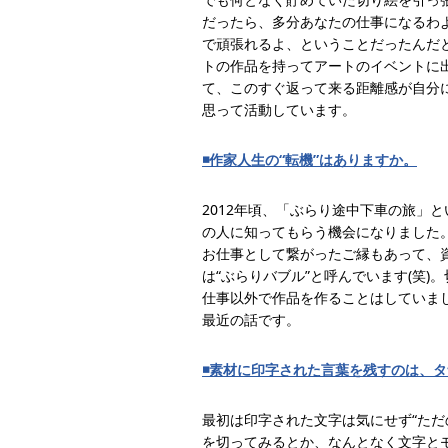
だったら、多分あなたの仕事になるわ
で頑張れるよ、ということだったんだと
トの作品を持ってアートのイベントに
て、このすぐ返って来る距離感が自分
思って活動しています。
◾️作家人生の“転機”はありますか。
2012年頃、「ぶらり途中下車の旅」
の人に知ってもらう機会になりました
お仕事として繋がったご縁もあって、資
は“ぶらりバブル”と呼んでいます(笑
仕事以外で作品を作ることはしていま
最近の話です。
◾️素材に印字された言葉を残すのは、
最初は印字された文字は気にせず“た
を切ってみるとか、なんとなく文字とモ