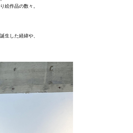
り絵作品の数々。
誕生した経緯や、
。