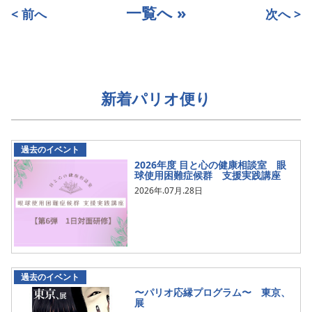
一覧へ »
< 前へ
次へ >
新着パリオ便り
過去のイベント
2026年度 目と心の健康相談室 眼
球使用困難症候群 支援実践講座
2026年.07月.28日
過去のイベント
〜パリオ応縁プログラム〜 東京、
展