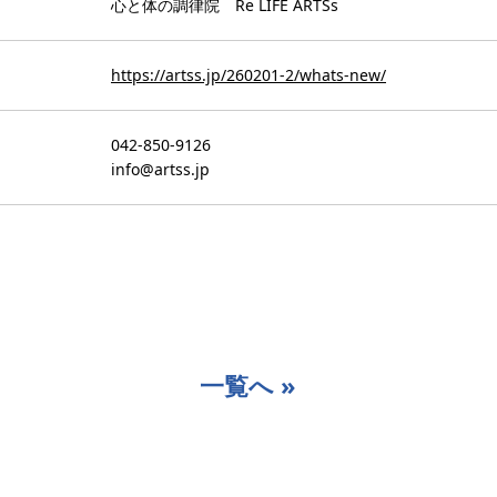
心と体の調律院 Re LIFE ARTSs
https://artss.jp/260201-2/whats-new/
042-850-9126
info@artss.jp
一覧へ »