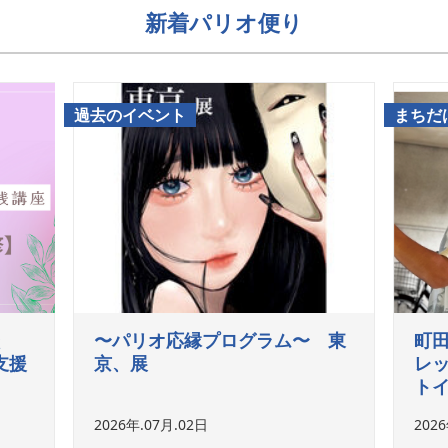
新着パリオ便り
過去のイベント
まちだ
〜パリオ応縁プログラム〜 東
町田
支援
京、展
レ
トイ
2026年.07月.02日
202