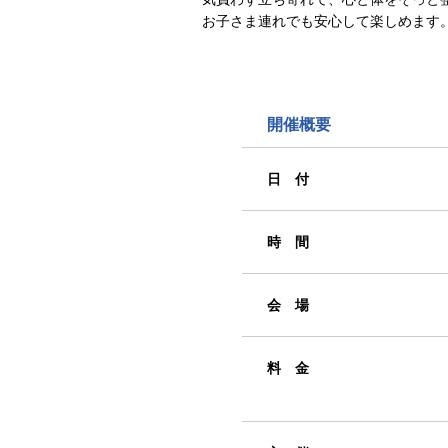
お子さま連れでも安心して楽しめます
開催概要
日 付
時 間
会 場
料 金