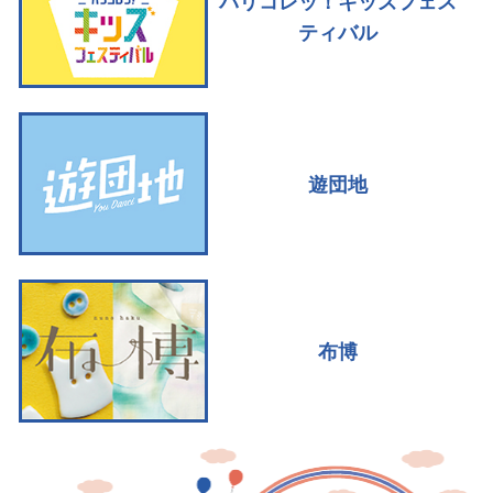
パリコレッ！キッズフェス
ティバル
遊団地
布博