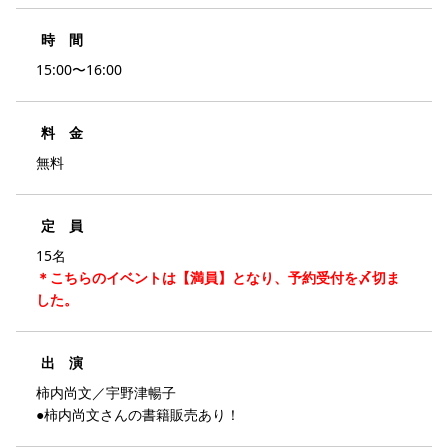
時 間
15:00〜16:00
料 金
無料
定 員
15名
＊こちらのイベントは【満員】となり、予約受付を〆切ま
した。
出 演
柿内尚文／宇野津暢子
●柿内尚文さんの書籍販売あり！