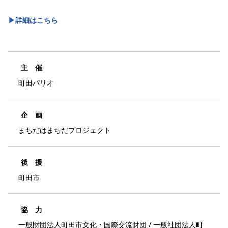
▶︎詳細はこちら
主 催
町田パリオ
企 画
まちだはまちだプロジェクト
後 援
町田市
協 力
一般財団法人町田市文化・国際交流財団 / 一般社団法人町