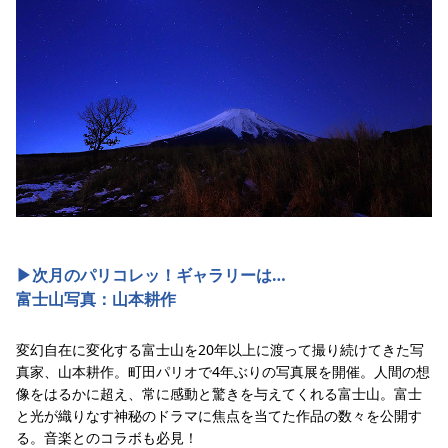
▶︎次月のパリコレッ！ギャラリーは…
富士山写真：山本耕作
変幻自在に変化する富士山を20年以上に渡って撮り続けてきた写
真家、山本耕作。町田パリオで4年ぶりの写真展を開催。人間の想
像をはるかに超え、常に感動と驚きを与えてくれる富士山。富士
と光が織りなす神秘のドラマに焦点を当てた作品の数々を公開す
る。音楽とのコラボも必見！