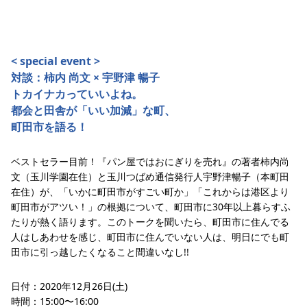
< special event >
対談：柿内 尚文 × 宇野津 暢子
トカイナカっていいよね。
都会と田舎が「いい加減」な町、
町田市を語る！
ベストセラー目前！『パン屋ではおにぎりを売れ』の著者柿内尚
文（玉川学園在住）と玉川つばめ通信発行人宇野津暢子（本町田
在住）が、「いかに町田市がすごい町か」「これからは港区より
町田市がアツい！」の根拠について、町田市に30年以上暮らすふ
たりが熱く語ります。このトークを聞いたら、町田市に住んでる
人はしあわせを感じ、町田市に住んでいない人は、明日にでも町
田市に引っ越したくなること間違いなし!!
日付：2020年12月26日(土)
時間：15:00〜16:00