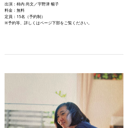
出演：柿内 尚文／宇野津 暢子
料金：無料
定員：15名（予約制）
※予約等、詳しくはページ下部をご覧ください。