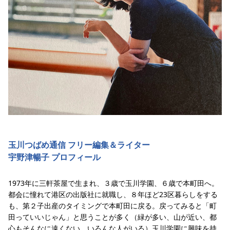
玉川つばめ通信 フリー編集＆ライター
宇野津暢子 プロフィール
1973年に三軒茶屋で生まれ、３歳で玉川学園、６歳で本町田へ。
都会に憧れて港区の出版社に就職し、８年ほど23区暮らしをする
も、第２子出産のタイミングで本町田に戻る。戻ってみると「町
田っていいじゃん」と思うことが多く（緑が多い、山が近い、都
心もそんなに遠くない、いろんな人がいる）玉川学園に興味を持