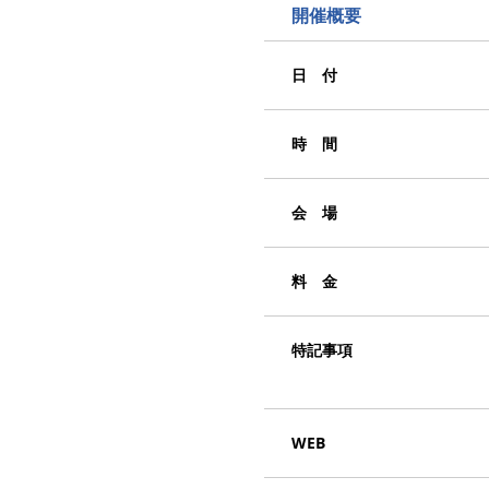
開催概要
日 付
時 間
会 場
料 金
特記事項
WEB