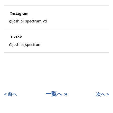
Instagram
@joshibi_spectrum_vd
TikTok
@joshibi_spectrum
一覧へ »
< 前へ
次へ >