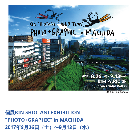
個展KIN SHIOTANI EXHIBITION
"PHOTO+GRAPHIC" in MACHIDA
2017年8月26日（土）〜9月13日（水）