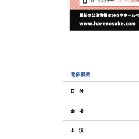
開催概要
日 付
会 場
出 演