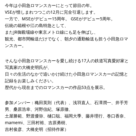
今年は小田急ロマンスカーにとって節目の年。
VSEが惜しまれつつこの12月に完全引退します。
一方で、MSEがデビュー15周年。 GSEがデビュー5周年。
伝統の箱根や江の島特急として、
またJR御殿場線や東京メトロ線にも足を伸ばし、
観光、都市間輸送だけでなく、朝夕の通勤輸送も担う小田急ロマ
ンスカー。
そんな小田急ロマンスカーを愛し続ける17人の鉄道写真愛好家と
写真家の大橋史明氏が、
日々の生活のなかで追いかけ続けた小田急ロマンスカーの記憶と
記録をお楽しみください。
歴代から現在までのロマンスカーの作品53点を展示。
参加メンバー：穐田英則（代表）、浅羽直人、石澤潤一、井手芳
男、桑原浩幸、河野信紀、塚原徹、
土屋勝範、野渡優弥、樋口聡、福岡大季、藤井理行、巻口香奈、
mamemi、三田村裕、吉原勇樹、
吉村俊彦、大橋史明（招待作家）