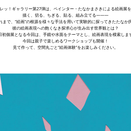
レッ！ギャラリー第27弾は、ペインター・たなかまさきによる絵画展
描く、切る、ちぎる、貼る、組み立てる———
れまで、“絵画”の根源を様々な手法を用いて実験的に探ってきたたなか
彼の絵画表現への飽くなき探求心が生み出す世界観とは？
田初個展となる今回は、手鏡や水面をテーマとし、絵画表現を模索しま
今回は親子で楽しめるワークショップも開催！
見て作って、空間丸ごと“絵画体験”をお楽しみください。