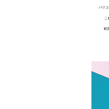
パリコ
こ
町