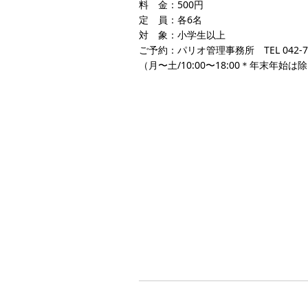
料 金：500円
定 員：各6名
対 象：小学生以上
ご予約：パリオ管理事務所 TEL 042-72
（月〜土/10:00〜18:00＊年末年始は