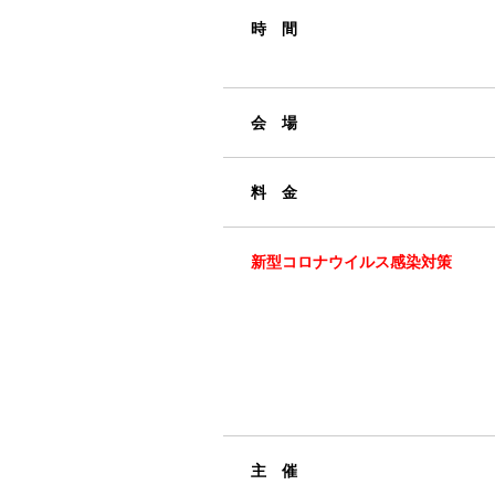
時 間
会 場
料 金
新型コロナウイルス感染対策
主 催