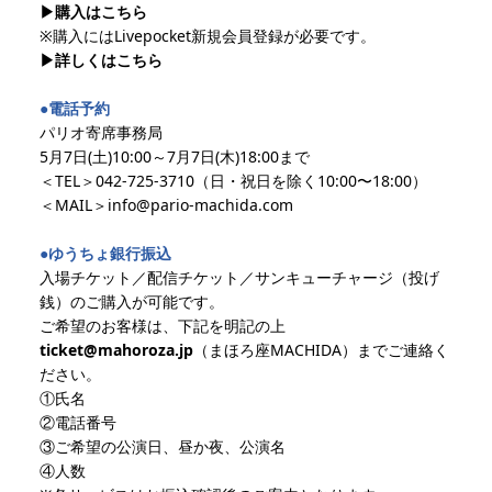
▶︎購入はこちら
※購入にはLivepocket新規会員登録が必要です。
▶︎詳しくはこちら
●電話予約
パリオ寄席事務局
5月7日(土)10:00～7月7日(木)18:00まで
＜TEL＞042-725-3710（日・祝日を除く10:00〜18:00）
＜MAIL＞info@pario-machida.com
●ゆうちょ銀行振込
入場チケット／配信チケット／サンキューチャージ（投げ
銭）のご購入が可能です。
ご希望のお客様は、下記を明記の上
ticket@mahoroza.jp
（まほろ座MACHIDA）までご連絡く
ださい。
①氏名
②電話番号
③ご希望の公演日、昼か夜、公演名
④人数