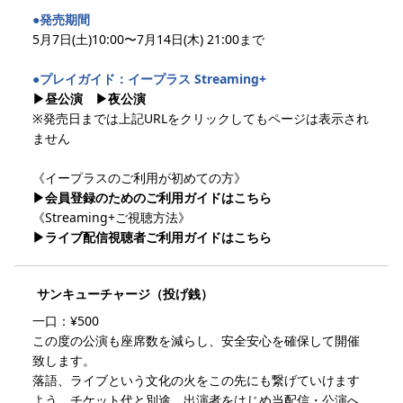
●発売期間
5月7日(土)10:00〜7月14日(木) 21:00まで
●プレイガイド：イープラス Streaming+
▶︎昼公演
▶︎夜公演
※発売日までは上記URLをクリックしてもページは表示され
ません
《イープラスのご利用が初めての方》
▶︎会員登録のためのご利用ガイドはこちら
《Streaming+ご視聴方法》
▶︎ライブ配信視聴者ご利用ガイドはこちら
サンキューチャージ（投げ銭）
一口：¥500
この度の公演も座席数を減らし、安全安心を確保して開催
致します。
落語、ライブという文化の火をこの先にも繋げていけます
よう、チケット代と別途、出演者をはじめ当配信・公演へ