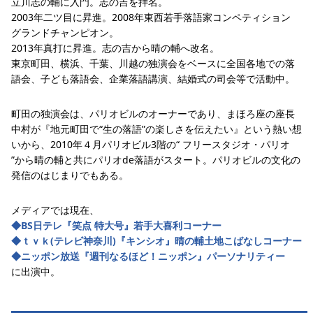
立川志の輔に入門。志の吉を拝名。
2003年二ツ目に昇進。2008年東西若手落語家コンペティション
グランドチャンピオン。
2013年真打に昇進。志の吉から晴の輔へ改名。
東京町田、横浜、千葉、川越の独演会をベースに全国各地での落
語会、子ども落語会、企業落語講演、結婚式の司会等で活動中。
町田の独演会は、パリオビルのオーナーであり、まほろ座の座長
中村が『地元町田で“生の落語”の楽しさを伝えたい』という熱い想
いから、2010年４月パリオビル3階の“ フリースタジオ・パリオ
”から晴の輔と共にパリオde落語がスタート。パリオビルの文化の
発信のはじまりでもある。
メディアでは現在、
◆BS日テレ『笑点 特大号』若手大喜利コーナー
◆ｔｖｋ(テレビ神奈川)『キンシオ』晴の輔土地こばなしコーナー
◆ニッポン放送『週刊なるほど！ニッポン』パーソナリティー
に出演中。