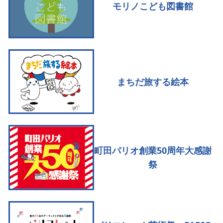
モリノこども図書館
まちだ旅する絵本
町田パリオ創業50周年大感謝
祭