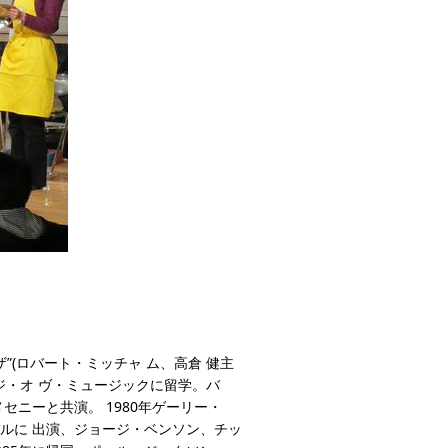
”(ロバート・ミッチャ ム、高倉 健主
ジ・オ ヴ・ミュージックに留学。バ
ニーと共演。 1980年ゲーリー・
ルに 出演、ジョージ・ベンソン、チッ