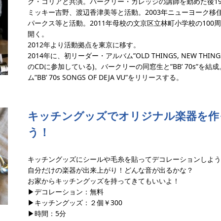
ク・コリアと共演。バークリー・カレッジの講師を勤めた後19
ミッキー吉野、渡辺香津美等と活動。2003年ニューヨーク移
パークス等と活動。2011年母校の文京区立林町小学校の10
開く。
2012年より活動拠点を東京に移す。
2014年に、初リーダー・アルバム”OLD THINGS, NEW TH
のCDに参加している)。バークリーの同窓生と”BB’ 70s”を結成
ム”BB’ 70s SONGS OF DEJA VU”をリリースする。
キッチングッズでオリジナル楽器を作
う！
キッチングッズにシールや毛糸を貼ってデコレーションしよう
自分だけの楽器が出来上がり！どんな音が出るかな？
お家からキッチングッズを持ってきてもいいよ！
▶︎デコレーション：無料
▶︎キッチングッズ：２個￥300
▶︎時間：5分